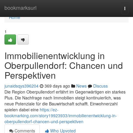
Home
bookmarksurl
Togg
navi
Home
1
Immobilienentwicklung in
Oberpullendorf: Chancen und
Perspektiven
junaidsqys396204
369 days ago
News
Discuss
Die Region Oberpullendorf erfährt im Gegenwärtigen ein starkes
Plus. Die Nachfrage nach Immobilien steigt kontinuierlich, was
neue Potenziale für die Bauwirtschaft schafft. Einwohnerzahl
spielen dabei eine
https://ez-
bookmarking.com/story19923933/immobilienentwicklung-in-
oberpullendorf-chancen-und-perspektiven
Comments
Who Upvoted