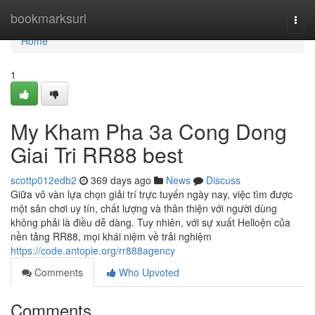
Home
bookmarksurl
Togg
navi
Home
1
My Kham Pha 3a Cong Dong
Giai Tri RR88 best
scottp012edb2
369 days ago
News
Discuss
Giữa vô vàn lựa chọn giải trí trực tuyến ngày nay, việc tìm được
một sân chơi uy tín, chất lượng và thân thiện với người dùng
không phải là điều dễ dàng. Tuy nhiên, với sự xuất Helloện của
nền tảng RR88, mọi khái niệm về trải nghiệm
https://code.antopie.org/rr888agency
Comments
Who Upvoted
Comments