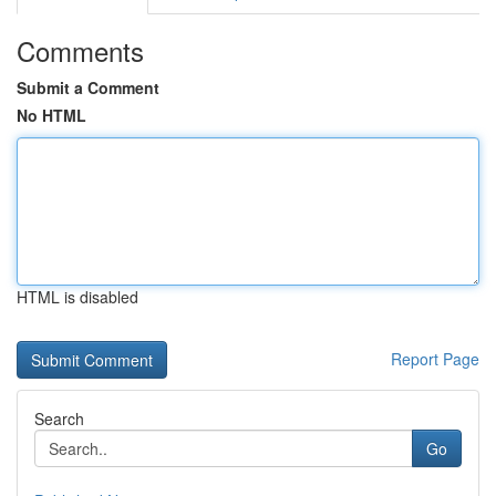
Comments
Submit a Comment
No HTML
HTML is disabled
Report Page
Search
Go