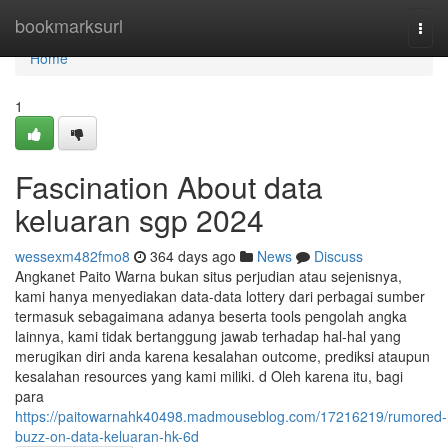
Home
bookmarksurl
Togg
navi
Home
1
Fascination About data
keluaran sgp 2024
wessexm482fmo8
364 days ago
News
Discuss
Angkanet Paito Warna bukan situs perjudian atau sejenisnya,
kami hanya menyediakan data-data lottery dari perbagai sumber
termasuk sebagaimana adanya beserta tools pengolah angka
lainnya, kami tidak bertanggung jawab terhadap hal-hal yang
merugikan diri anda karena kesalahan outcome, prediksi ataupun
kesalahan resources yang kami miliki. d Oleh karena itu, bagi
para
https://paitowarnahk40498.madmouseblog.com/17216219/rumored-
buzz-on-data-keluaran-hk-6d