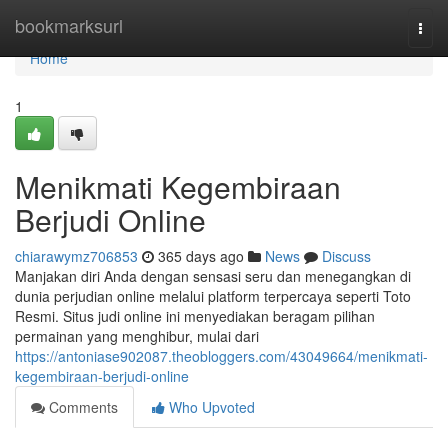
Home
bookmarksurl
Togg
navi
Home
1
Menikmati Kegembiraan
Berjudi Online
chiarawymz706853
365 days ago
News
Discuss
Manjakan diri Anda dengan sensasi seru dan menegangkan di
dunia perjudian online melalui platform terpercaya seperti Toto
Resmi. Situs judi online ini menyediakan beragam pilihan
permainan yang menghibur, mulai dari
https://antoniase902087.theobloggers.com/43049664/menikmati-
kegembiraan-berjudi-online
Comments
Who Upvoted