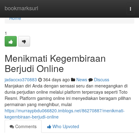
Home
bookmarksurl
Togg
navi
Home
1
Menikmati Kegembiraan
Berjudi Online
jadaccxo370883
364 days ago
News
Discuss
Manjakan diri Anda dengan sensasi seru dan menegangkan di
dunia perjudian online melalui platform terpercaya seperti Toto
Resmi. Platform gaming online ini menyediakan beragam pilihan
permainan yang menghibur, mulai
https://murraypbdu066820.imblogs.net/86270887/menikmati-
kegembiraan-berjudi-online
Comments
Who Upvoted