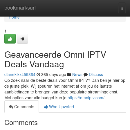
Home
bookmarksurl
Togg
navi
Home
1
Geavanceerde Omni IPTV
Deals Vandaag
dianeklkx459364
365 days ago
News
Discuss
Op zoek naar de beste deals voor Omni IPTV? Dan ben je hier op
de juiste plek! Wij speuren het internet af om jou de laatste
aanbiedingen te brengen van deze populaire streamingdienst.
Met opties voor alle budget kun je
https://omniptv.com/
Comments
Who Upvoted
Comments