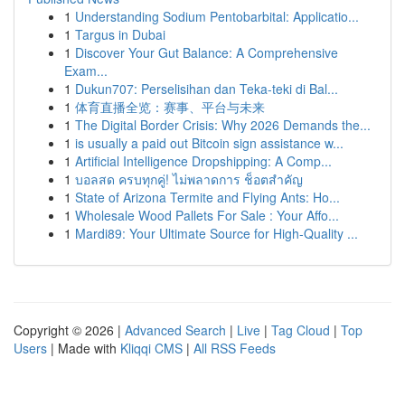
1
Understanding Sodium Pentobarbital: Applicatio...
1
Targus in Dubai
1
Discover Your Gut Balance: A Comprehensive
Exam...
1
Dukun707: Perselisihan dan Teka-teki di Bal...
1
体育直播全览：赛事、平台与未来
1
The Digital Border Crisis: Why 2026 Demands the...
1
is usually a paid out Bitcoin sign assistance w...
1
Artificial Intelligence Dropshipping: A Comp...
1
บอลสด ครบทุกคู่! ไม่พลาดการ ช็อตสำคัญ
1
State of Arizona Termite and Flying Ants: Ho...
1
Wholesale Wood Pallets For Sale : Your Affo...
1
Mardi89: Your Ultimate Source for High-Quality ...
Copyright © 2026 |
Advanced Search
|
Live
|
Tag Cloud
|
Top
Users
| Made with
Kliqqi CMS
|
All RSS Feeds