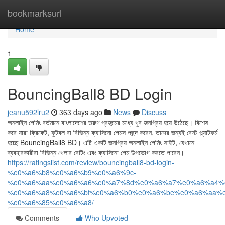
Home
bookmarksurl
Home
1
BouncingBall8 BD Login
jeanu592lru2
363 days ago
News
Discuss
অনলাইন গেমিং বর্তমানে বাংলাদেশের তরুণ প্রজন্মের মধ্যে খুব জনপ্রিয় হয়ে উঠেছে। বিশেষ
করে যারা ক্রিকেট, ফুটবল বা বিভিন্ন ক্যাসিনো গেমস পছন্দ করেন, তাদের জন্যই বেস্ট প্ল্যাটফর্ম
হচ্ছে BouncingBall8 BD। এটি একটি জনপ্রিয় অনলাইন গেমিং সাইট, যেখানে
ব্যবহারকারীরা বিভিন্ন খেলার বেটিং এবং ক্যাসিনো গেম উপভোগ করতে পারেন।
https://ratingslist.com/review/bouncingball8-bd-login-
%e0%a6%b8%e0%a6%b9%e0%a6%9c-
%e0%a6%aa%e0%a6%a6%e0%a7%8d%e0%a6%a7%e0%a6%a4%
%e0%a6%a8%e0%a6%bf%e0%a6%b0%e0%a6%be%e0%a6%aa%e
%e0%a6%85%e0%a6%a8/
Comments
Who Upvoted