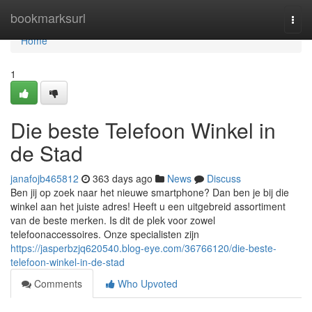
Home
bookmarksurl
Togg
navi
Home
1
Die beste Telefoon Winkel in
de Stad
janafojb465812
363 days ago
News
Discuss
Ben jij op zoek naar het nieuwe smartphone? Dan ben je bij die
winkel aan het juiste adres! Heeft u een uitgebreid assortiment
van de beste merken. Is dit de plek voor zowel
telefoonaccessoires. Onze specialisten zijn
https://jasperbzjq620540.blog-eye.com/36766120/die-beste-
telefoon-winkel-in-de-stad
Comments
Who Upvoted