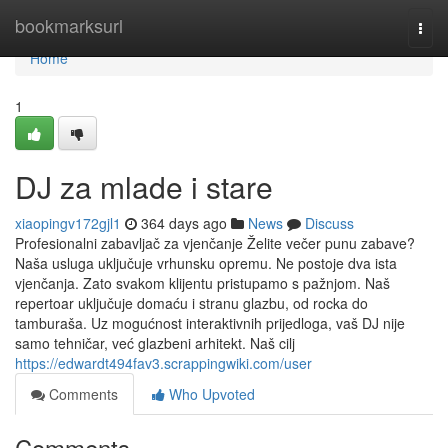
Home
bookmarksurl
Togg
navi
Home
1
DJ za mlade i stare
xiaopingv172gjl1
364 days ago
News
Discuss
Profesionalni zabavljač za vjenčanje Želite večer punu zabave?
Naša usluga uključuje vrhunsku opremu. Ne postoje dva ista
vjenčanja. Zato svakom klijentu pristupamo s pažnjom. Naš
repertoar uključuje domaću i stranu glazbu, od rocka do
tamburaša. Uz mogućnost interaktivnih prijedloga, vaš DJ nije
samo tehničar, već glazbeni arhitekt. Naš cilj
https://edwardt494fav3.scrappingwiki.com/user
Comments
Who Upvoted
Comments