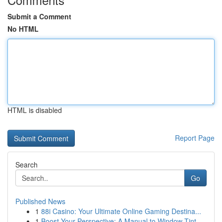
Submit a Comment
No HTML
HTML is disabled
Report Page
Search
Go
Published News
1
88i Casino: Your Ultimate Online Gaming Destina...
1
Boost Your Perspective: A Manual to Window Tint...