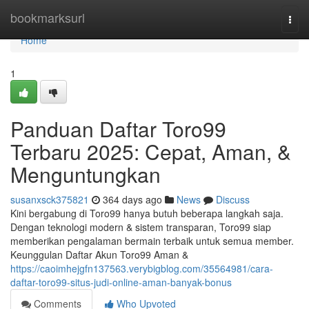
Home
bookmarksurl
Togg
navi
Home
1
Panduan Daftar Toro99
Terbaru 2025: Cepat, Aman, &
Menguntungkan
susanxsck375821
364 days ago
News
Discuss
Kini bergabung di Toro99 hanya butuh beberapa langkah saja.
Dengan teknologi modern & sistem transparan, Toro99 siap
memberikan pengalaman bermain terbaik untuk semua member.
Keunggulan Daftar Akun Toro99 Aman &
https://caoimhejgfn137563.verybigblog.com/35564981/cara-
daftar-toro99-situs-judi-online-aman-banyak-bonus
Comments
Who Upvoted