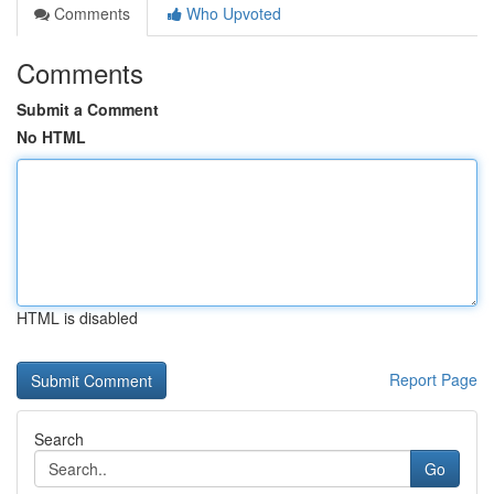
Comments
Who Upvoted
Comments
Submit a Comment
No HTML
HTML is disabled
Report Page
Search
Go