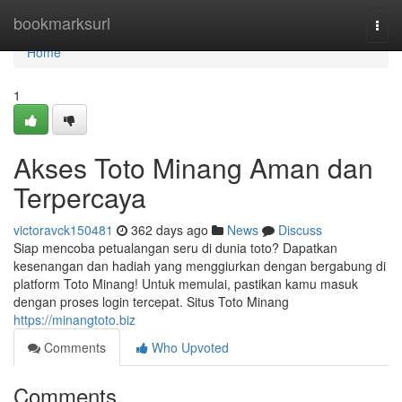
Home
bookmarksurl
Togg
navi
Home
1
Akses Toto Minang Aman dan
Terpercaya
victoravck150481
362 days ago
News
Discuss
Siap mencoba petualangan seru di dunia toto? Dapatkan
kesenangan dan hadiah yang menggiurkan dengan bergabung di
platform Toto Minang! Untuk memulai, pastikan kamu masuk
dengan proses login tercepat. Situs Toto Minang
https://minangtoto.biz
Comments
Who Upvoted
Comments