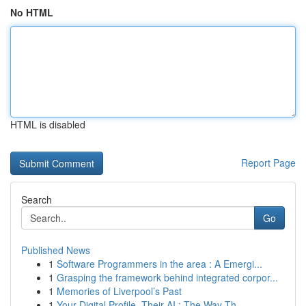
No HTML
HTML is disabled
Report Page
Search
Go
Published News
1
Software Programmers in the area : A Emergi...
1
Grasping the framework behind integrated corpor...
1
Memories of Liverpool’s Past
1
Your Digital Profile, Their AI : The Way Th...