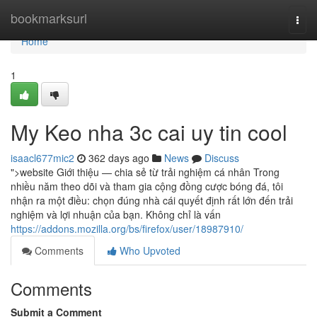
Home
bookmarksurl
Togg
navi
Home
1
My Keo nha 3c cai uy tin cool
isaacl677mic2
362 days ago
News
Discuss
">website Giới thiệu — chia sẻ từ trải nghiệm cá nhân Trong
nhiều năm theo dõi và tham gia cộng đồng cược bóng đá, tôi
nhận ra một điều: chọn đúng nhà cái quyết định rất lớn đến trải
nghiệm và lợi nhuận của bạn. Không chỉ là vấn
https://addons.mozilla.org/bs/firefox/user/18987910/
Comments
Who Upvoted
Comments
Submit a Comment