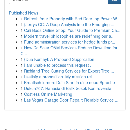
Published News
1
Refresh Your Property with Red Deer top Power W...
1
{Jerrys CC: A Deep Analysis into the Emerging ...
1
Cali Buds Online Shop: Your Guide to Premium Ca...
1
Modern travel philosophies are redefining our a...
1
Fund administration services for hedge funds pr...
1
How Do Solar O&M Services Reduce Downtime for
C...
1
{Dua Kumayl: A Profound Supplication
1
I am unable to process this request .
1
Richland Tree Cutting Services for Expert Tree ...
1
I satisfy a proposition. My mission rel...
1
Kroatisch lernen: Dein Start in eine neue Sprache
1
Dukun707: Rahasia di Balik Sosok Kontroversial
1
Costless Online Marketing
1
Las Vegas Garage Door Repair: Reliable Service ...