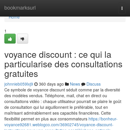
Home
bookmarksurl
Togg
navi
Home
1
voyance discount : ce qui la
particularise des consultations
gratuites
johnnieb059lxj9
360 days ago
News
Discuss
Ce symbole de voyance discount séduit comme par la diversité
des modèles vendus. Téléphone, mail, chat en direct ou
consultations vidéo : chaque utilisateur pourrait se plaire le goût
de consultation qui lui aiguillonnent le préférable, tout en
maîtrisant admirablement ses capacités financières. Cette
flexibilité permet en plus aux consommateurs
https://bonheur-
voyance92681.weblogco.com/36902745/voyance-discount-