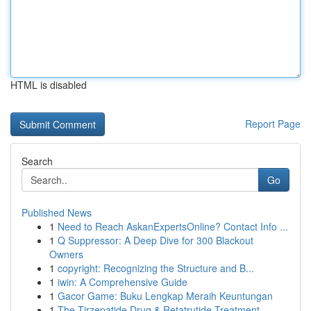
HTML is disabled
Report Page
Search
Go
Published News
1
Need to Reach AskanExpertsOnline? Contact Info ...
1
Q Suppressor: A Deep Dive for 300 Blackout
Owners
1
copyright: Recognizing the Structure and B...
1
iwin: A Comprehensive Guide
1
Gacor Game: Buku Lengkap Meraih Keuntungan
1
The Tirzepatide Drug & Retatrutide Treatment ...