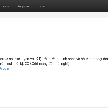
roups
Register
Login
hơi xổ số trực tuyến với tỷ lệ trả thưởng minh bạch và hệ thống hoạt đ
 trên mọi thiết bị, XOSO66 mang đến trải nghiệm
66vcom