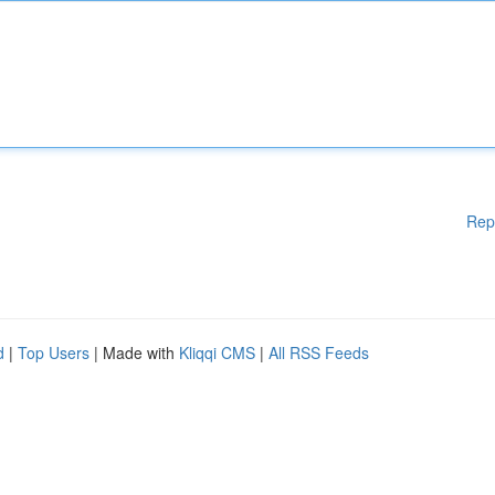
Rep
d
|
Top Users
| Made with
Kliqqi CMS
|
All RSS Feeds