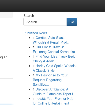
Search
Go
Published News
1
Cerritos Auto Glass:
Windshield Repair Prof...
1
Our Finest Travels:
Exploring Coastal Karnataka
1
Find Your Ideal Truck Bed:
ộng an
Chevy & Additi...
1
Harley Gold Spoke Wheels:
A Classic Style
1
My Response to Your
Request Regarding
Sensitive...
1
Discover Ambiance: A
Guide to Flameless Taper L...
1
ndo88: Your Premier Hub
for Online Entertainment