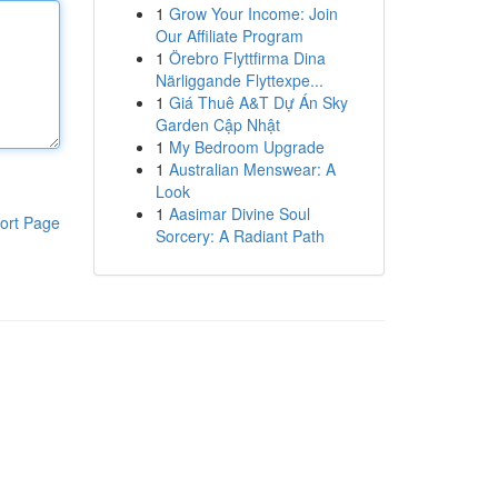
1
Grow Your Income: Join
Our Affiliate Program
1
Örebro Flyttfirma Dina
Närliggande Flyttexpe...
1
Giá Thuê A&T Dự Án Sky
Garden Cập Nhật
1
My Bedroom Upgrade
1
Australian Menswear: A
Look
1
Aasimar Divine Soul
ort Page
Sorcery: A Radiant Path