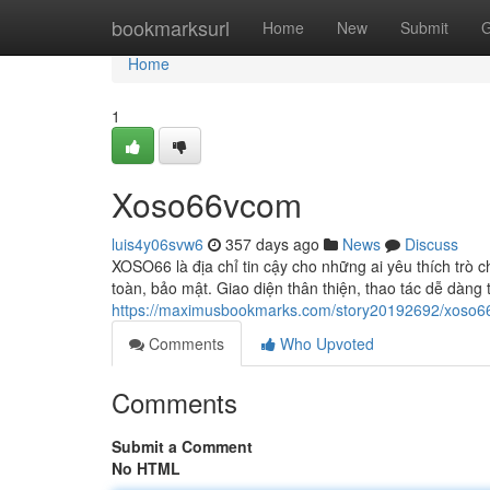
Home
bookmarksurl
Home
New
Submit
G
Home
1
Xoso66vcom
luis4y06svw6
357 days ago
News
Discuss
XOSO66 là địa chỉ tin cậy cho những ai yêu thích trò c
toàn, bảo mật. Giao diện thân thiện, thao tác dễ dàng
https://maximusbookmarks.com/story20192692/xoso
Comments
Who Upvoted
Comments
Submit a Comment
No HTML