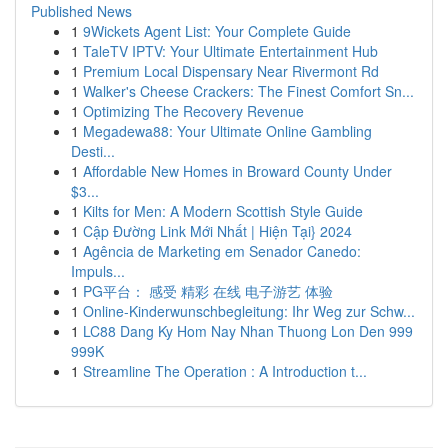
Published News
1
9Wickets Agent List: Your Complete Guide
1
TaleTV IPTV: Your Ultimate Entertainment Hub
1
Premium Local Dispensary Near Rivermont Rd
1
Walker's Cheese Crackers: The Finest Comfort Sn...
1
Optimizing The Recovery Revenue
1
Megadewa88: Your Ultimate Online Gambling
Desti...
1
Affordable New Homes in Broward County Under
$3...
1
Kilts for Men: A Modern Scottish Style Guide
1
Cập Đường Link Mới Nhất | Hiện Tại} 2024
1
Agência de Marketing em Senador Canedo:
Impuls...
1
PG平台： 感受 精彩 在线 电子游艺 体验
1
Online-Kinderwunschbegleitung: Ihr Weg zur Schw...
1
LC88 Dang Ky Hom Nay Nhan Thuong Lon Den 999
999K
1
Streamline The Operation : A Introduction t...