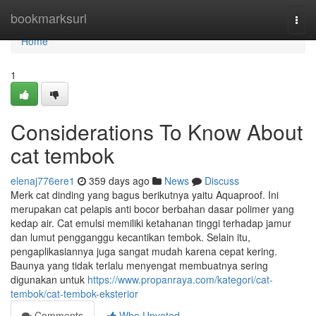
Home
bookmarksurl
Togg
navi
Home
1
Considerations To Know About
cat tembok
elenaj776ere1
359 days ago
News
Discuss
Merk cat dinding yang bagus berikutnya yaitu Aquaproof. Ini
merupakan cat pelapis anti bocor berbahan dasar polimer yang
kedap air. Cat emulsi memiliki ketahanan tinggi terhadap jamur
dan lumut pengganggu kecantikan tembok. Selain itu,
pengaplikasiannya juga sangat mudah karena cepat kering.
Baunya yang tidak terlalu menyengat membuatnya sering
digunakan untuk
https://www.propanraya.com/kategori/cat-
tembok/cat-tembok-eksterior
Comments
Who Upvoted