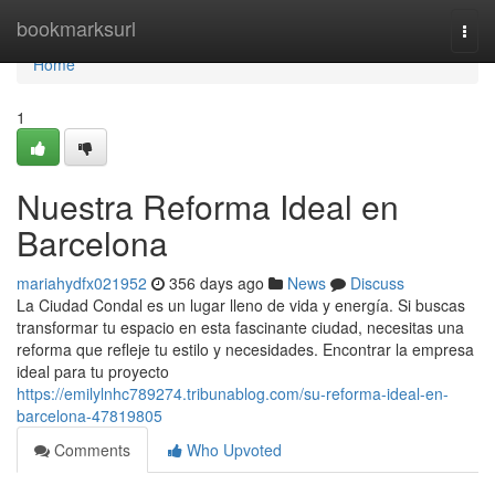
Home
bookmarksurl
Togg
navi
Home
1
Nuestra Reforma Ideal en
Barcelona
mariahydfx021952
356 days ago
News
Discuss
La Ciudad Condal es un lugar lleno de vida y energía. Si buscas
transformar tu espacio en esta fascinante ciudad, necesitas una
reforma que refleje tu estilo y necesidades. Encontrar la empresa
ideal para tu proyecto
https://emilylnhc789274.tribunablog.com/su-reforma-ideal-en-
barcelona-47819805
Comments
Who Upvoted