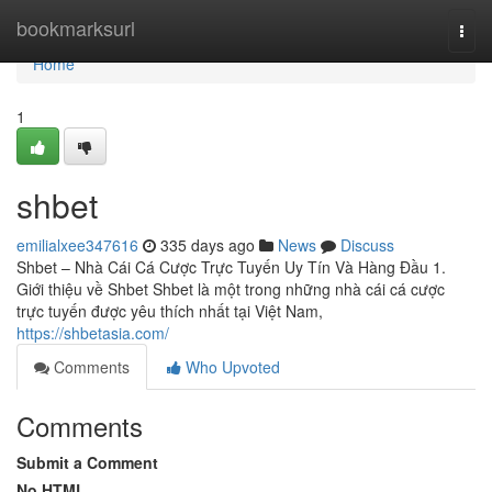
Home
bookmarksurl
Togg
navi
Home
1
shbet
emilialxee347616
335 days ago
News
Discuss
Shbet – Nhà Cái Cá Cược Trực Tuyến Uy Tín Và Hàng Đầu 1.
Giới thiệu về Shbet Shbet là một trong những nhà cái cá cược
trực tuyến được yêu thích nhất tại Việt Nam,
https://shbetasia.com/
Comments
Who Upvoted
Comments
Submit a Comment
No HTML