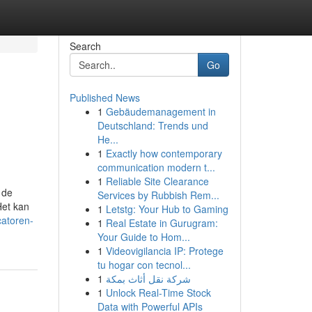
Search
Go
Published News
1
Gebäudemanagement in
Deutschland: Trends und
He...
1
Exactly how contemporary
communication modern t...
1
Reliable Site Clearance
 de
Services by Rubbish Rem...
Het kan
1
Letstg: Your Hub to Gaming
catoren-
1
Real Estate in Gurugram:
Your Guide to Hom...
1
Videovigilancia IP: Protege
tu hogar con tecnol...
1
شركة نقل أثاث بمكة
1
Unlock Real-Time Stock
Data with Powerful APIs