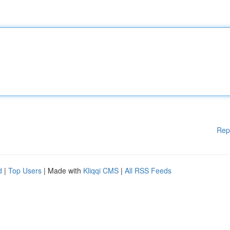
Rep
d
|
Top Users
| Made with
Kliqqi CMS
|
All RSS Feeds