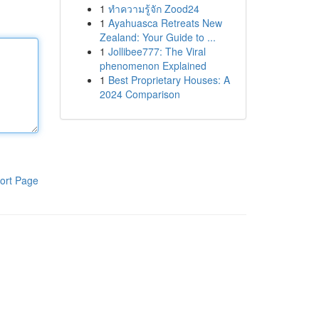
1
ทำความรู้จัก Zood24
1
Ayahuasca Retreats New
Zealand: Your Guide to ...
1
Jollibee777: The Viral
phenomenon Explained
1
Best Proprietary Houses: A
2024 Comparison
ort Page