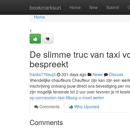
Home
bookmarksurl
Home
New
Submit
G
Home
1
De slimme truc van taxi v
bespreekt
franks776euj3
331 days ago
News
Discuss
Vriendelijke chauffeurs Chauffeur zijn kan zijn een we
inschrijving ontvang jouw direct ons bevestiging per 
zijn mogelijk teneinde tot 2 uur over tevoren je rit kost
op-connexxion-taxi-tilburg-u-moet-weten
Comments
Who Upvoted
Comments