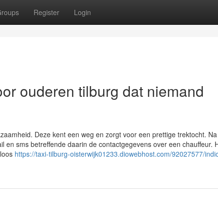
roups
Register
Login
oor ouderen tilburg dat niemand
rkzaamheid. Deze kent een weg en zorgt voor een prettige trektocht. Na
mail en sms betreffende daarin de contactgegevens over een chauffeur. 
eloos
https://taxi-tilburg-oisterwijk01233.diowebhost.com/92027577/indi