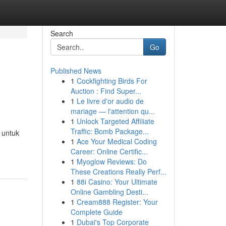
Search
Go
Published News
1
Cockfighting Birds For
Auction : Find Super...
1
Le livre d'or audio de
mariage — l'attention qu...
1
Unlock Targeted Affiliate
Traffic: Bomb Package...
 untuk
1
Ace Your Medical Coding
Career: Online Certific...
1
Myoglow Reviews: Do
These Creations Really Perf...
1
88i Casino: Your Ultimate
Online Gambling Desti...
1
Cream888 Register: Your
Complete Guide
1
Dubai's Top Corporate