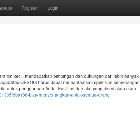
roups
Register
Login
am tim kecil, mendapatkan bimbingan dan dukungan dari lebih banyak
a kapabilitas OBS188 harus dapat memanfaatkan spektrum kemenangan
ia untuk penggunaan Anda. Fasilitas dan alat yang disediakan akan
4591365/obs188-bisa-menyenangkan-untuk-semua-orang