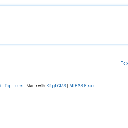
Rep
d
|
Top Users
| Made with
Kliqqi CMS
|
All RSS Feeds