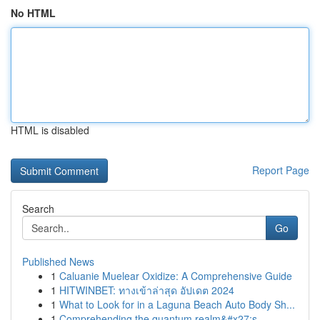
No HTML
HTML is disabled
Report Page
Search
Go
Published News
1
Caluanie Muelear Oxidize: A Comprehensive Guide
1
HITWINBET: ทางเข้าล่าสุด อัปเดต 2024
1
What to Look for in a Laguna Beach Auto Body Sh...
1
Comprehending the quantum realm&#x27;s