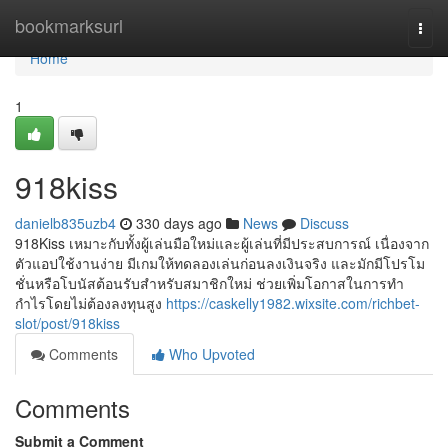
Home
bookmarksurl
Togg
navi
Home
1
918kiss
danielb835uzb4
330 days ago
News
Discuss
918Kiss เหมาะกับทั้งผู้เล่นมือใหม่และผู้เล่นที่มีประสบการณ์ เนื่องจาก
ตัวแอปใช้งานง่าย มีเกมให้ทดลองเล่นก่อนลงเงินจริง และมักมีโปรโม
ชั่นหรือโบนัสต้อนรับสำหรับสมาชิกใหม่ ช่วยเพิ่มโอกาสในการทำ
กำไรโดยไม่ต้องลงทุนสูง
https://caskelly1982.wixsite.com/richbet-
slot/post/918kiss
Comments
Who Upvoted
Comments
Submit a Comment