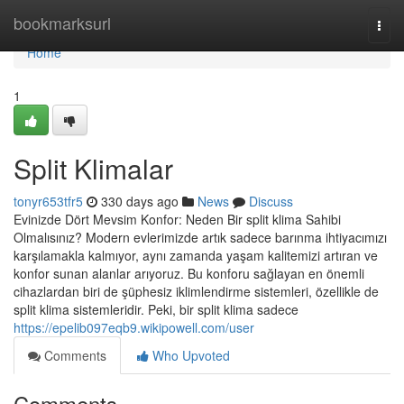
Home
bookmarksurl
Togg
navi
Home
1
Split Klimalar
tonyr653tfr5
330 days ago
News
Discuss
Evinizde Dört Mevsim Konfor: Neden Bir split klima Sahibi
Olmalısınız? Modern evlerimizde artık sadece barınma ihtiyacımızı
karşılamakla kalmıyor, aynı zamanda yaşam kalitemizi artıran ve
konfor sunan alanlar arıyoruz. Bu konforu sağlayan en önemli
cihazlardan biri de şüphesiz iklimlendirme sistemleri, özellikle de
split klima sistemleridir. Peki, bir split klima sadece
https://epelib097eqb9.wikipowell.com/user
Comments
Who Upvoted
Comments