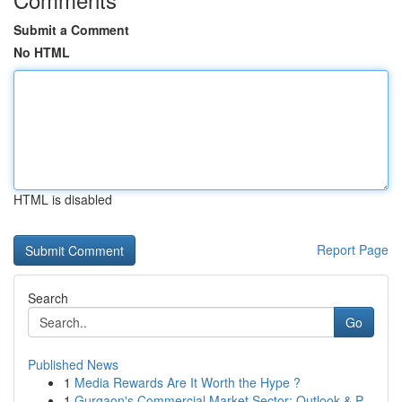
Submit a Comment
No HTML
HTML is disabled
Report Page
Search
Go
Published News
1
Media Rewards Are It Worth the Hype ?
1
Gurgaon's Commercial Market Sector: Outlook & P...