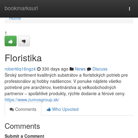
Home
bookmarksurl
Togg
navi
Home
1
Floristika
robert6q16ngz4
330 days ago
News
Discuss
Široký sortiment kvalitných substrátov a floristických potrieb pre
profesionálov aj hobby nadšencov. V ponuke nájdete všetko
potrebné pre aranžérov, kvetinárstva aj veľkoobchodných
partnerov – spoľahlivé produkty, rýchle dodanie a férové ceny.
https://www.zumosgroup.sk/
Comments
Who Upvoted
Comments
Submit a Comment