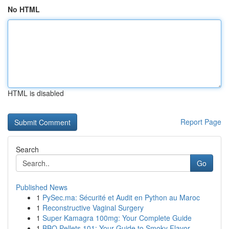
No HTML
HTML is disabled
Report Page
Search
Go
Published News
1
PySec.ma: Sécurité et Audit en Python au Maroc
1
Reconstructive Vaginal Surgery
1
Super Kamagra 100mg: Your Complete Guide
1
BBQ Pellets 101: Your Guide to Smoky Flavor