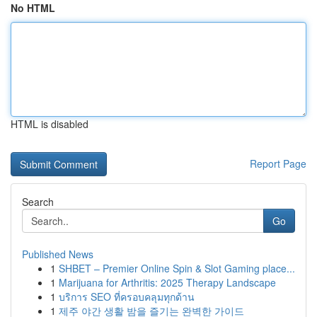
No HTML
HTML is disabled
Report Page
Search
Go
Published News
1
SHBET – Premier Online Spin & Slot Gaming place...
1
Marijuana for Arthritis: 2025 Therapy Landscape
1
บริการ SEO ที่ครอบคลุมทุกด้าน
1
제주 야간 생활 밤을 즐기는 완벽한 가이드