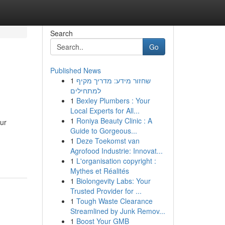
Search
Go
Published News
1
שחזור מידע: מדריך מקיף
למתחילים
1
Bexley Plumbers : Your
Local Experts for All...
1
Roniya Beauty Clinic : A
our
Guide to Gorgeous...
1
Deze Toekomst van
Agrofood Industrie: Innovat...
1
L'organisation copyright :
Mythes et Réalités
1
Biolongevity Labs: Your
Trusted Provider for ...
1
Tough Waste Clearance
Streamlined by Junk Remov...
1
Boost Your GMB