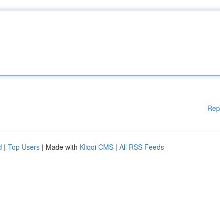
Rep
d
|
Top Users
| Made with
Kliqqi CMS
|
All RSS Feeds