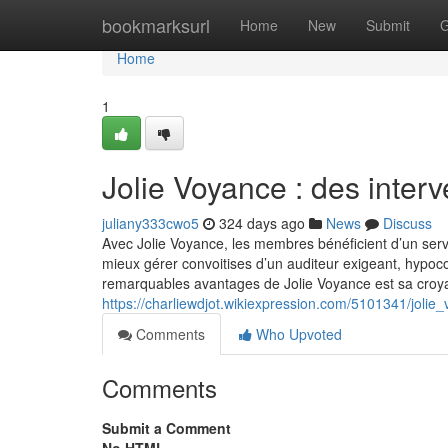
Home
bookmarksurl
Home
New
Submit
G
Home
1
Jolie Voyance : des interv
juliany333cwo5
324 days ago
News
Discuss
Avec Jolie Voyance, les membres bénéficient d’un servi
mieux gérer convoitises d’un auditeur exigeant, hypocon
remarquables avantages de Jolie Voyance est sa croyan
https://charliewdjot.wikiexpression.com/5101341/joli
Comments
Who Upvoted
Comments
Submit a Comment