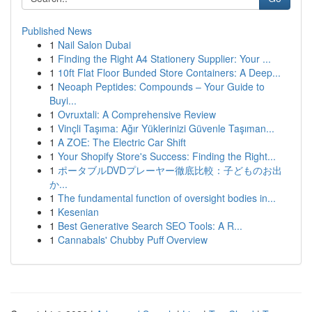
Published News
1
Nail Salon Dubai
1
Finding the Right A4 Stationery Supplier: Your ...
1
10ft Flat Floor Bunded Store Containers: A Deep...
1
Neoaph Peptides: Compounds – Your Guide to
Buyi...
1
Ovruxtali: A Comprehensive Review
1
Vinçli Taşıma: Ağır Yüklerinizi Güvenle Taşıman...
1
A ZOE: The Electric Car Shift
1
Your Shopify Store's Success: Finding the Right...
1
ポータブルDVDプレーヤー徹底比較：子どものお出
か...
1
The fundamental function of oversight bodies in...
1
Kesenian
1
Best Generative Search SEO Tools: A R...
1
Cannabals' Chubby Puff Overview