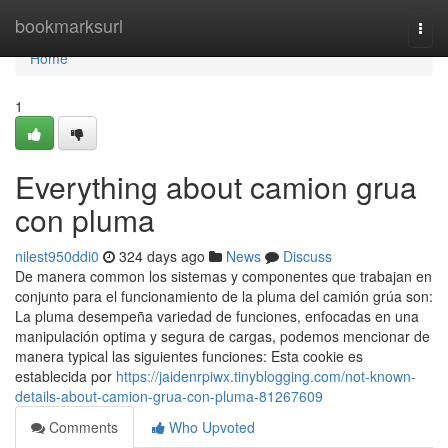
Home
bookmarksurl
Togg
navi
Home
1
Everything about camion grua
con pluma
nilest950ddi0
324 days ago
News
Discuss
De manera common los sistemas y componentes que trabajan en
conjunto para el funcionamiento de la pluma del camión grúa son:
La pluma desempeña variedad de funciones, enfocadas en una
manipulación optima y segura de cargas, podemos mencionar de
manera typical las siguientes funciones: Esta cookie es
establecida por
https://jaidenrpiwx.tinyblogging.com/not-known-
details-about-camion-grua-con-pluma-81267609
Comments
Who Upvoted