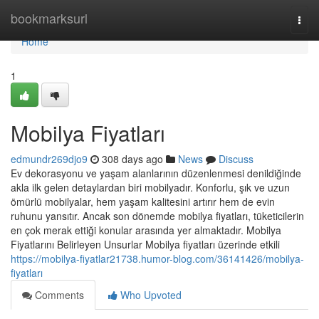
Home
bookmarksurl
Togg
navi
Home
1
Mobilya Fiyatları
edmundr269djo9
308 days ago
News
Discuss
Ev dekorasyonu ve yaşam alanlarının düzenlenmesi denildiğinde
akla ilk gelen detaylardan biri mobilyadır. Konforlu, şık ve uzun
ömürlü mobilyalar, hem yaşam kalitesini artırır hem de evin
ruhunu yansıtır. Ancak son dönemde mobilya fiyatları, tüketicilerin
en çok merak ettiği konular arasında yer almaktadır. Mobilya
Fiyatlarını Belirleyen Unsurlar Mobilya fiyatları üzerinde etkili
https://mobilya-fiyatlar21738.humor-blog.com/36141426/mobilya-
fiyatları
Comments
Who Upvoted