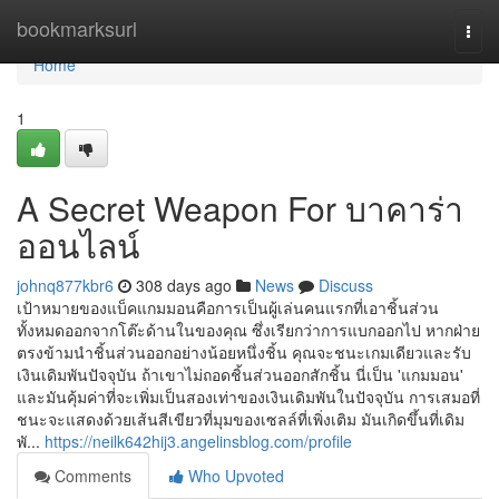
Home
bookmarksurl
Togg
navi
Home
1
A Secret Weapon For บาคาร่า
ออนไลน์
johnq877kbr6
308 days ago
News
Discuss
เป้าหมายของแบ็คแกมมอนคือการเป็นผู้เล่นคนแรกที่เอาชิ้นส่วน
ทั้งหมดออกจากโต๊ะด้านในของคุณ ซึ่งเรียกว่าการแบกออกไป หากฝ่าย
ตรงข้ามนำชิ้นส่วนออกอย่างน้อยหนึ่งชิ้น คุณจะชนะเกมเดียวและรับ
เงินเดิมพันปัจจุบัน ถ้าเขาไม่ถอดชิ้นส่วนออกสักชิ้น นี่เป็น 'แกมมอน'
และมันคุ้มค่าที่จะเพิ่มเป็นสองเท่าของเงินเดิมพันในปัจจุบัน การเสมอที่
ชนะจะแสดงด้วยเส้นสีเขียวที่มุมของเซลล์ที่เพิ่งเติม มันเกิดขึ้นที่เดิม
พั...
https://neilk642hij3.angelinsblog.com/profile
Comments
Who Upvoted