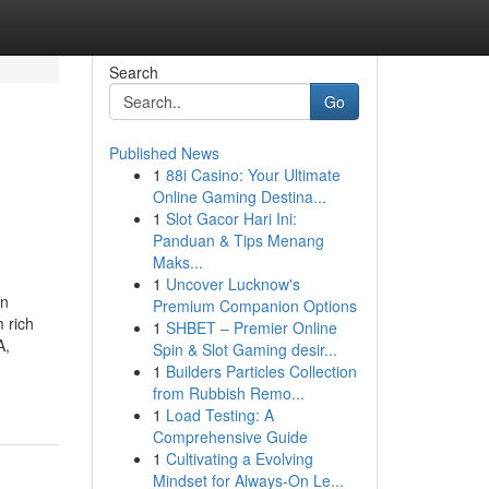
Search
Go
Published News
1
88i Casino: Your Ultimate
Online Gaming Destina...
1
Slot Gacor Hari Ini:
Panduan & Tips Menang
Maks...
1
Uncover Lucknow's
an
Premium Companion Options
 rich
1
SHBET – Premier Online
A,
Spin & Slot Gaming desir...
1
Builders Particles Collection
from Rubbish Remo...
1
Load Testing: A
Comprehensive Guide
1
Cultivating a Evolving
Mindset for Always‑On Le...