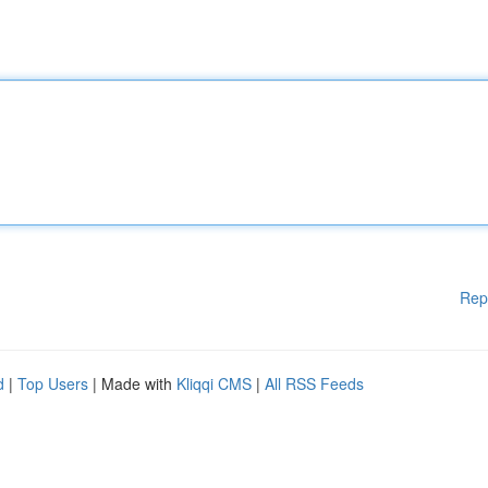
Rep
d
|
Top Users
| Made with
Kliqqi CMS
|
All RSS Feeds