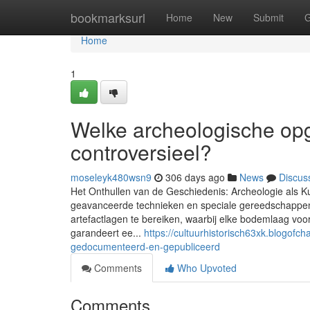
Home
bookmarksurl
Home
New
Submit
G
Home
1
Welke archeologische opg
controversieel?
moseleyk480wsn9
306 days ago
News
Discus
Het Onthullen van de Geschiedenis: Archeologie als K
geavanceerde technieken en speciale gereedschappen v
artefactlagen te bereiken, waarbij elke bodemlaag voo
garandeert ee...
https://cultuurhistorisch63xk.blogo
gedocumenteerd-en-gepubliceerd
Comments
Who Upvoted
Comments