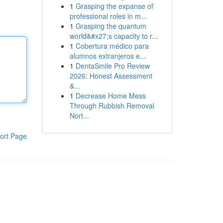
1
Grasping the expanse of
professional roles in m...
1
Grasping the quantum
world&#x27;s capacity to r...
1
Cobertura médico para
alumnos extranjeros e...
1
DentaSmile Pro Review
2026: Honest Assessment
&...
1
Decrease Home Mess
Through Rubbish Removal
Nort...
ort Page