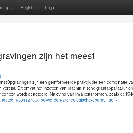
roups
Register
Login
ravingen zijn het meest
s
unstOpgravingen zijn een geïnformeerde praktijk die een combinatie v
ereist. Dit omvat het inzetten van machinistische graafapparatuur om
r context wordt genoteerd. Naleving van kwaliteitsnormen, zoals de KN
fchange.com/38412766/hoe-worden-archeologische-opgravingen-