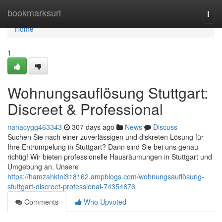
Home
bookmarksurl
Togg
navi
Home
1
Wohnungsauflösung Stuttgart:
Discreet & Professional
nanacygg463343
307 days ago
News
Discuss
Suchen Sie nach einer zuverlässigen und diskreten Lösung für
Ihre Entrümpelung in Stuttgart? Dann sind Sie bei uns genau
richtig! Wir bieten professionelle Hausräumungen in Stuttgart und
Umgebung an. Unsere
https://hamzahktnl318162.ampblogs.com/wohnungsauflösung-
stuttgart-discreet-professional-74354676
Comments
Who Upvoted