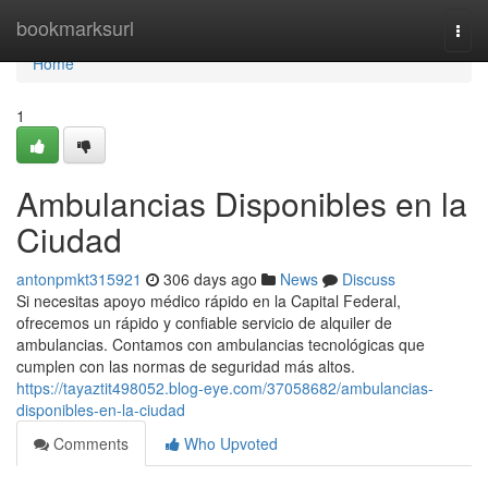
Home
bookmarksurl
Togg
navi
Home
1
Ambulancias Disponibles en la
Ciudad
antonpmkt315921
306 days ago
News
Discuss
Si necesitas apoyo médico rápido en la Capital Federal,
ofrecemos un rápido y confiable servicio de alquiler de
ambulancias. Contamos con ambulancias tecnológicas que
cumplen con las normas de seguridad más altos.
https://tayaztit498052.blog-eye.com/37058682/ambulancias-
disponibles-en-la-ciudad
Comments
Who Upvoted