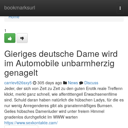
Home
bookmarksurl
Togg
navi
Home
1
Gieriges deutsche Dame wird
im Automobile unbarmherzig
genagelt
carriev826sxy5
305 days ago
News
Discuss
Jeder, der sich von Zeit zu Zeit zu den guten Erotik reale Treffenn
klickt, merkt ganz schnell, wie affentittengeil Erwachsenenfilme
sind. Schuld daran haben natürlich die hübschen Ladys, für die es
nur wenig Anregenderes gibt als granatenmäßiges Bumsen.
Geiles hübsches Damenluder wird unter freiem Himmel
gnadenlos durchgefickt Im WWW warten
https://www.sexkontakte.cam/