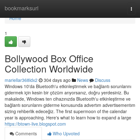
Home
bookmarksurl
Togg
navi
Home
1
Bollywood Box Office
Collection Worldwide
mariellar368ldx2
304 days ago
News
Discuss
Windows 10'da Bluetooth'u etkinleştirmek ve bağlantı sorunlarını
gidermek için kesin bir çözüm arıyorsanız, doğru yerdesiniz. Bu
makalede, Windows ten cihazınızda Bluetooth'u etkinleştirme ve
bağlantı sorunlarını giderme konusunda advertım advertisementım
sizing rehberlik edeceğiz. The first supermoon of the calendar
year is approaching. Here's what to learn how to expand a large
https://btown-live.blogspot.com
Comments
Who Upvoted