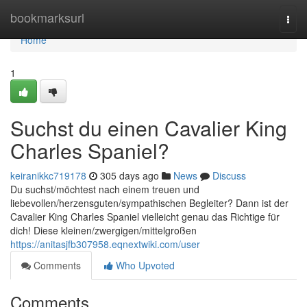
Home
bookmarksurl
Togg
navi
Home
1
Suchst du einen Cavalier King
Charles Spaniel?
keiranikkc719178
305 days ago
News
Discuss
Du suchst/möchtest nach einem treuen und
liebevollen/herzensguten/sympathischen Begleiter? Dann ist der
Cavalier King Charles Spaniel vielleicht genau das Richtige für
dich! Diese kleinen/zwergigen/mittelgroßen
https://anitasjfb307958.eqnextwiki.com/user
Comments
Who Upvoted
Comments