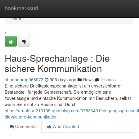
Home
bookmarksurl
Home
1
Haus-Sprechanlage : Die
sichere Kommunikation
phoebeorag068973
303 days ago
News
Discuss
Eine sichere Briefkastenspechanlage ist ein unverzichtbarer
Bestandteil für jede Gemeinschaft. Sie ermöglicht eine
zuverlässige und einfache Kommunikation mit Besuchern, selbst
wenn Sie nicht zu Hause sind. Durch
https://arunthuo213105.qodsblog.com/37836401/eingangssprechan
die-sichere-kommunikation
Comments
Who Upvoted