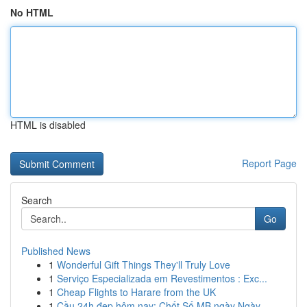
No HTML
HTML is disabled
Report Page
Search
Go
Published News
1
Wonderful Gift Things They'll Truly Love
1
Serviço Especializada em Revestimentos : Exc...
1
Cheap Flights to Harare from the UK
1
Cầu 24h đẹp hôm nay: Chốt Số MB ngày Ngày