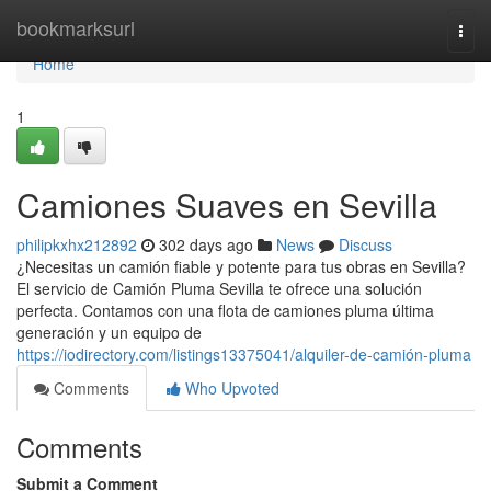
Home
bookmarksurl
Togg
navi
Home
1
Camiones Suaves en Sevilla
philipkxhx212892
302 days ago
News
Discuss
¿Necesitas un camión fiable y potente para tus obras en Sevilla?
El servicio de Camión Pluma Sevilla te ofrece una solución
perfecta. Contamos con una flota de camiones pluma última
generación y un equipo de
https://iodirectory.com/listings13375041/alquiler-de-camión-pluma
Comments
Who Upvoted
Comments
Submit a Comment