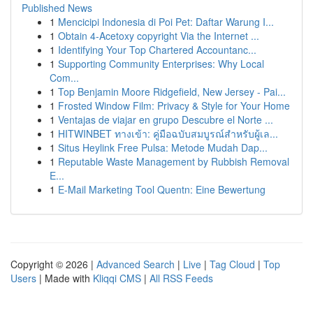
Published News
1
Mencicipi Indonesia di Poi Pet: Daftar Warung I...
1
Obtain 4-Acetoxy copyright Via the Internet ...
1
Identifying Your Top Chartered Accountanc...
1
Supporting Community Enterprises: Why Local
Com...
1
Top Benjamin Moore Ridgefield, New Jersey - Pai...
1
Frosted Window Film: Privacy & Style for Your Home
1
Ventajas de viajar en grupo Descubre el Norte ...
1
HITWINBET ทางเข้า: คู่มือฉบับสมบูรณ์สำหรับผู้เล...
1
Situs Heylink Free Pulsa: Metode Mudah Dap...
1
Reputable Waste Management by Rubbish Removal
E...
1
E-Mail Marketing Tool Quentn: Eine Bewertung
Copyright © 2026 |
Advanced Search
|
Live
|
Tag Cloud
|
Top
Users
| Made with
Kliqqi CMS
|
All RSS Feeds