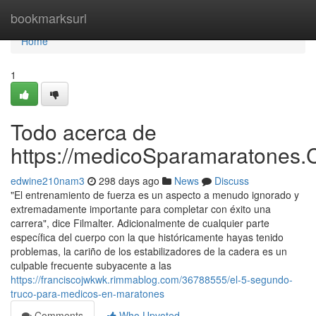
Home
bookmarksurl
Home
1
Todo acerca de
https://medicoSparamaratones.
edwine210nam3
298 days ago
News
Discuss
"El entrenamiento de fuerza es un aspecto a menudo ignorado y
extremadamente importante para completar con éxito una
carrera", dice Filmalter. Adicionalmente de cualquier parte
específica del cuerpo con la que históricamente hayas tenido
problemas, la cariño de los estabilizadores de la cadera es un
culpable frecuente subyacente a las
https://franciscojwkwk.rimmablog.com/36788555/el-5-segundo-
truco-para-medicos-en-maratones
Comments
Who Upvoted