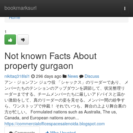
Home
bookmarksurl
Togg
navi
Home
1
Not known Facts About
property gurgaon
nikitaq318lsl1
296 days ago
News
Discuss
アン・ジョンフン ジェウ役 「シャックス」のリーダーであり、 メ
ンバーたちのテンションのアップダウンを調節して、状況整理リ
ーダーまでする。チームメンバーたちに厳しいアドバイスと温か
い激励をして、真のリーダーの姿を見せる。メンバー間の紛争す
ら、ワンストップで仲裁！ それでいつも、舞台の上より舞台裏の
方が忙しい。 Formulated nations such as Australia, The us,
Canada, and European nations aroun...
https://commercialofficespacesalenoida.blogspot.com
Comments
Who Upvoted