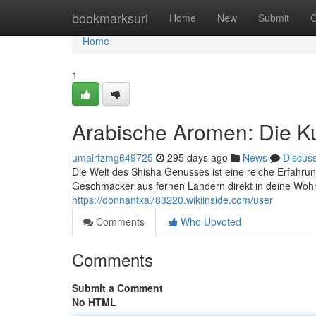
Home
bookmarksurl
Home
New
Submit
G
Home
1
Arabische Aromen: Die K
umairfzmg649725
295 days ago
News
Discus
Die Welt des Shisha Genusses ist eine reiche Erfahru
Geschmäcker aus fernen Ländern direkt in deine Wohn
https://donnantxa783220.wikiinside.com/user
Comments
Who Upvoted
Comments
Submit a Comment
No HTML