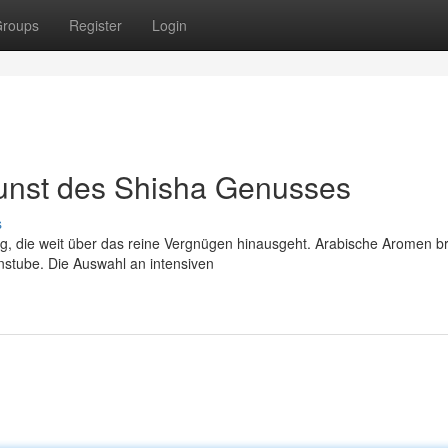
roups
Register
Login
unst des Shisha Genusses
s
ng, die weit über das reine Vergnügen hinausgeht. Arabische Aromen b
stube. Die Auswahl an intensiven