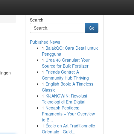
Search
Go
Published News
1
BalakQQ: Cara Detail untuk
Pengguna
1
Urea 46 Granular: Your
Source for Bulk Fertilizer
1
Friends Centre: A
ringen
Community Hub Thriving
1
English Book: A Timeless
Classic
1
KIJANGWIN: Revolusi
Teknologi di Era Digital
1
Neoaph Peptides:
Fragments – Your Overview
to B...
1
École en Art Traditionnelle
Orientale : Guid...