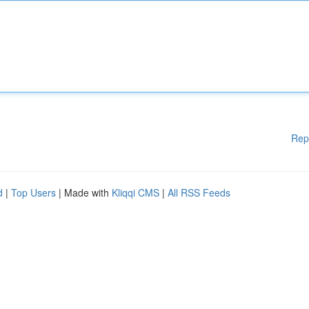
Rep
d
|
Top Users
| Made with
Kliqqi CMS
|
All RSS Feeds