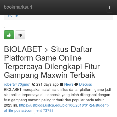
Home
bookmarksurl
Togg
navi
Home
1
BIOLABET > Situs Daftar
Platform Game Online
Terpercaya Dilengkapi Fitur
Gampang Maxwin Terbaik
robertv470gms1
291 days ago
News
Discuss
BIOLABET merupakan salah satu situs daftar platform game judi
slot online terpercaya di Indonesia yang telah dilengkapi dengan
fitur gampang maxwin paling terbaik dan popular pada tahun
2025 ini.
https://usfblogs.usfca.edu/biol100/2018/01/24/student-
of-life-posts/#comment-73788