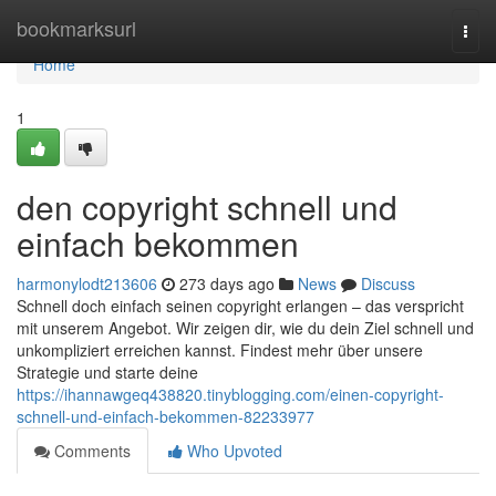
Home
bookmarksurl
Togg
navi
Home
1
den copyright schnell und
einfach bekommen
harmonylodt213606
273 days ago
News
Discuss
Schnell doch einfach seinen copyright erlangen – das verspricht
mit unserem Angebot. Wir zeigen dir, wie du dein Ziel schnell und
unkompliziert erreichen kannst. Findest mehr über unsere
Strategie und starte deine
https://ihannawgeq438820.tinyblogging.com/einen-copyright-
schnell-und-einfach-bekommen-82233977
Comments
Who Upvoted