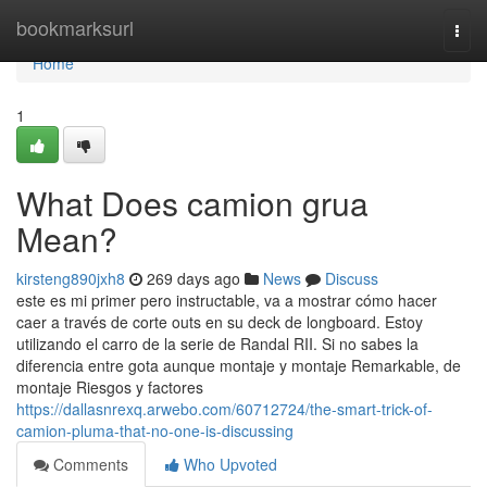
Home
bookmarksurl
Togg
navi
Home
1
What Does camion grua
Mean?
kirsteng890jxh8
269 days ago
News
Discuss
este es mi primer pero instructable, va a mostrar cómo hacer
caer a través de corte outs en su deck de longboard. Estoy
utilizando el carro de la serie de Randal RII. Si no sabes la
diferencia entre gota aunque montaje y montaje Remarkable, de
montaje Riesgos y factores
https://dallasnrexq.arwebo.com/60712724/the-smart-trick-of-
camion-pluma-that-no-one-is-discussing
Comments
Who Upvoted