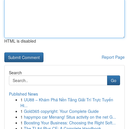
HTML is disabled
Report Page
Search
Go
Published News
1
UU88 – Khám Phá Nền Tảng Giải Trí Trực Tuyến
Hi...
1
Gold365 copyright: Your Complete Guide
1
hapympo car Menang! Situs activity on the net G...
1
Boosting Your Business: Choosing the Right Soft...
1
The TI-84 Plus CE: A Complete Handbook