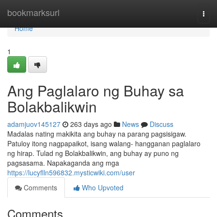
Home
bookmarksurl
Togg
navi
Home
1
Ang Paglalaro ng Buhay sa
Bolakbalikwin
adamjuov145127
263 days ago
News
Discuss
Madalas nating makikita ang buhay na parang pagsisigaw.
Patuloy itong nagpapaikot, isang walang- hangganan paglalaro
ng hirap. Tulad ng Bolakbalikwin, ang buhay ay puno ng
pagsasama. Napakaganda ang mga
https://lucyflln596832.mysticwiki.com/user
Comments
Who Upvoted
Comments