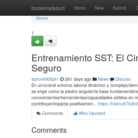
Home
bookmarksurl
Home
New
Submit
G
Home
1
Entrenamiento SST: El Ci
Seguro
spirov692kpt1
261 days ago
News
Discuss
En un/una/el entorno laboral dinámico y complejo/dem
se erige como la piedra angular/la base fundamental/e
conocimientos/herramientas/capacidades sólidos en ma
contribuye/impacta positivamen...
https://haimu570din
Comments
Who Upvoted
Comments