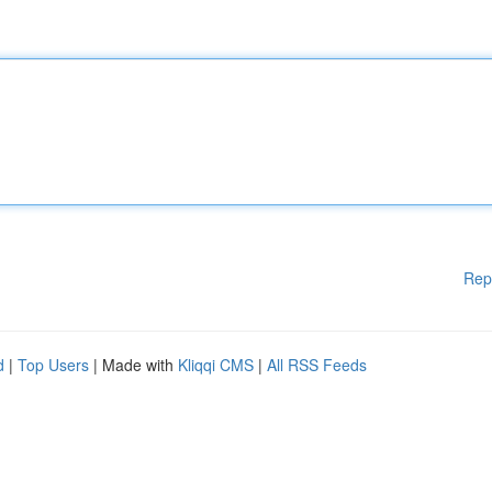
Rep
d
|
Top Users
| Made with
Kliqqi CMS
|
All RSS Feeds