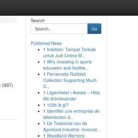
Search
Go
Published News
1
Indototo: Tempat Terbaik
untuk Judi Online M...
1
Why investing in sports
education and facilitie...
1
Parramatta Rubbish
Collection Supporting Much
o (SST)
S...
1
Lägenheter i Avesta – Hitta
ditt drömboende!
1
123b là gì?
1
Identifier une entreprise de
désinfection à...
1
De Toekomst van de
Agrofood Industrie: Innovati...
1
Woodland Warriors: