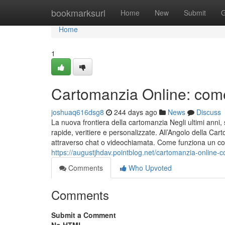
Home
bookmarksurl
Home
New
Submit
G
Home
1
Cartomanzia Online: come 
joshuaq616dsg8
244 days ago
News
Discuss
La nuova frontiera della cartomanzia Negli ultimi anni,
rapide, veritiere e personalizzate. All’Angolo della Ca
attraverso chat o videochiamata. Come funziona un con
https://augustjhdav.pointblog.net/cartomanzia-online-
Comments
Who Upvoted
Comments
Submit a Comment