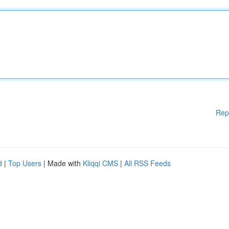
Rep
d
|
Top Users
| Made with
Kliqqi CMS
|
All RSS Feeds