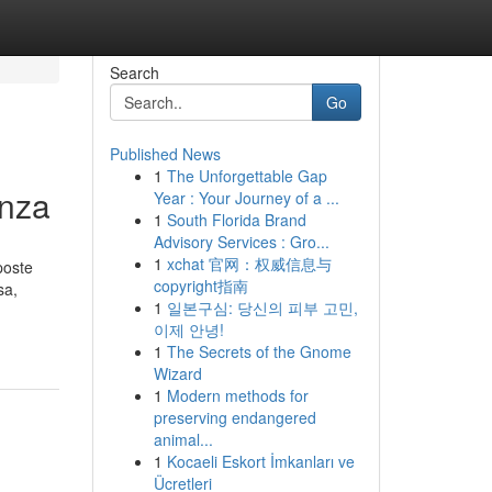
Search
Go
Published News
1
The Unforgettable Gap
anza
Year : Your Journey of a ...
1
South Florida Brand
Advisory Services : Gro...
1
xchat 官网：权威信息与
poste
copyright指南
sa,
1
일본구심: 당신의 피부 고민,
이제 안녕!
1
The Secrets of the Gnome
Wizard
1
Modern methods for
preserving endangered
animal...
1
Kocaeli Eskort İmkanları ve
Ücretleri