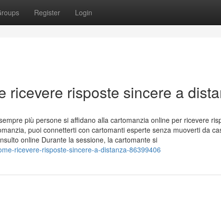
roups
Register
Login
ricevere risposte sincere a dist
 sempre più persone si affidano alla cartomanzia online per ricevere ris
rtomanzia, puoi connetterti con cartomanti esperte senza muoverti da ca
sulto online Durante la sessione, la cartomante si
come-ricevere-risposte-sincere-a-distanza-86399406